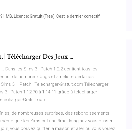
1 MB, Licence: Gratuit (Free). Cest le dernier correctif
 | Télécharger Des Jeux ...
.. Dans les Sims 3 - Patch 1.2.2 contient tous les
 résout de nombreux bugs et améliore certaines
s Sims 3 – Patch | Telecharger-Gratuit.com Télécharger
 3 - Patch 1.12.70 à 1.14.11 grâce à telecharger-
Telecharger-Gratuit.com
infinies, de nombreuses surprises, des rebondissements
us-même que les Sims ont une âme. Imaginez-vous passer
jour, vous pouvez quitter la maison et aller où vous voulez.