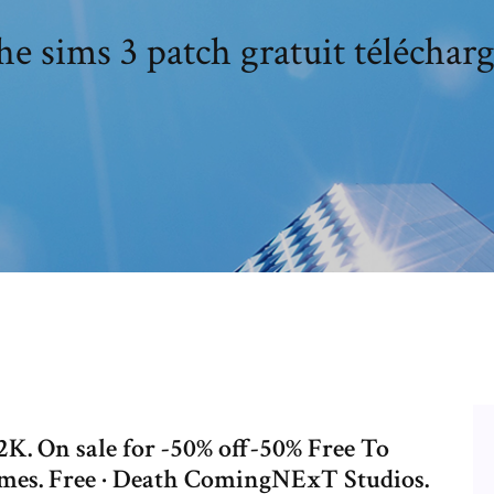
e sims 3 patch gratuit téléchar
2K. On sale for -50% off-50% Free To
ames. Free · Death ComingNExT Studios.