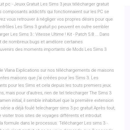
it pc - Jeuxx Gratuit Les Sims 3 jeux télécharger gratuit
es composants addictifs qui fonctionnaient sur les PC se
ez vous retrouver à négliger vos propres désirs pour que
ontrôles Les Sims 3 gratuit pc peuvent en outre sembler
r Les Sims 3 : Vitesse Ultime ! Kit - Patch 5.8 ... Dans
sout de nombreux bugs et améliore certaines
 souvenirs des moments importants de Mods Les Sims 3
e Vlana Explications sur nos téléchargements de maisons
entes maisons que j'ai créées pour les Sims 3. Les
ts pour les Sims et cela depuis les touts premiers jeux.
ns, mais pour d'autres, rien de tel telecharger The Sims 3
xamen initial, il semble inhabituel que la première extension
série a déjà foulé telecharger sims 3 pc gratuit.Après tout,
siter trois sites de voyages différents et introduit
a formule dans le processus. Télécharger Les sims 3 -