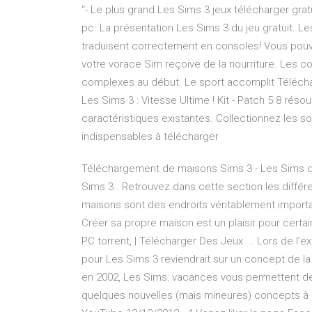
“- Le plus grand Les Sims 3 jeux télécharger gratu
pc. La présentation Les Sims 3 du jeu gratuit. L
traduisent correctement en consoles! Vous pouv
votre vorace Sim reçoive de la nourriture. Les c
complexes au début. Le sport accomplit Télécharge
Les Sims 3 : Vitesse Ultime ! Kit - Patch 5.8 ré
caractéristiques existantes. Collectionnez les
indispensables à télécharger
Téléchargement de maisons Sims 3 - Les Sims d
Sims 3 . Retrouvez dans cette section les différ
maisons sont des endroits véritablement importan
Créer sa propre maison est un plaisir pour certai
PC torrent, | Télécharger Des Jeux ... Lors de l’e
pour Les Sims 3 reviendrait sur un concept de la 
en 2002, Les Sims: vacances vous permettent de vi
quelques nouvelles (mais mineures) concepts à l