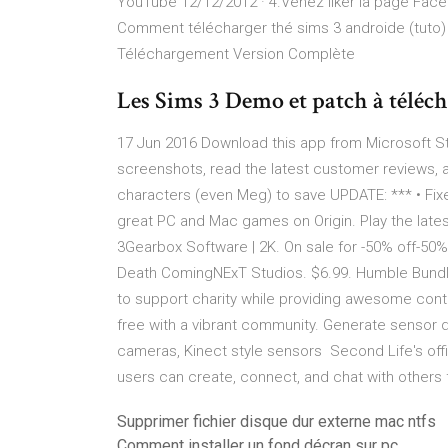
YouTube 12/12/2012 · 4.Venez liker la page Fac
Comment télécharger thé sims 3 androide (tuto) -
Téléchargement Version Complète
Les Sims 3 Demo et patch à télé
17 Jun 2016 Download this app from Microsoft S
screenshots, read the latest customer reviews, a
characters (even Meg) to save UPDATE: *** • F
great PC and Mac games on Origin. Play the lat
3Gearbox Software | 2K. On sale for -50% off-50%
Death ComingNExT Studios. $6.99. Humble Bundle
to support charity while providing awesome conte
free with a vibrant community. Generate sensor da
cameras, Kinect style sensors Second Life's offic
users can create, connect, and chat with others
Supprimer fichier disque dur externe mac ntfs
Comment installer un fond décran sur pc