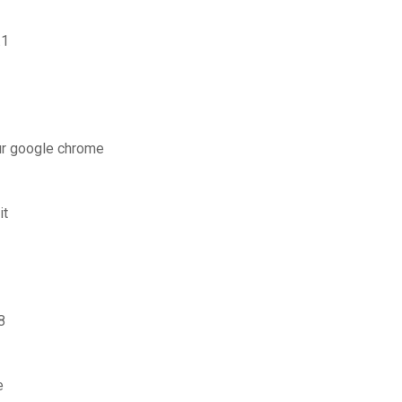
.1
ur google chrome
it
8
e