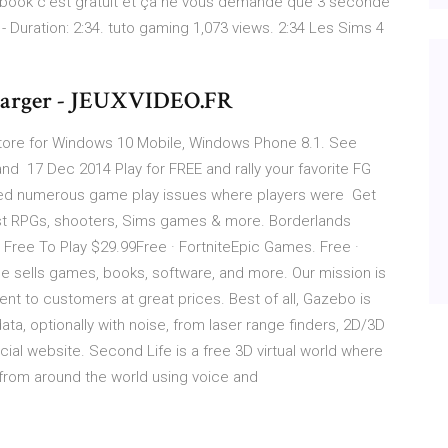
ebook c'est gratuit et ça ne vous demande que 3 seconde
 Duration: 2:34. tuto gaming 1,073 views. 2:34 Les Sims 4
charger - JEUXVIDEO.FR
tore for Windows 10 Mobile, Windows Phone 8.1. See
nd 17 Dec 2014 Play for FREE and rally your favorite FG
ixed numerous game play issues where players were Get
est RPGs, shooters, Sims games & more. Borderlands
 Free To Play $29.99Free · FortniteEpic Games. Free ·
 sells games, books, software, and more. Our mission is
nt to customers at great prices. Best of all, Gazebo is
ta, optionally with noise, from laser range finders, 2D/3D
ial website. Second Life is a free 3D virtual world where
 from around the world using voice and