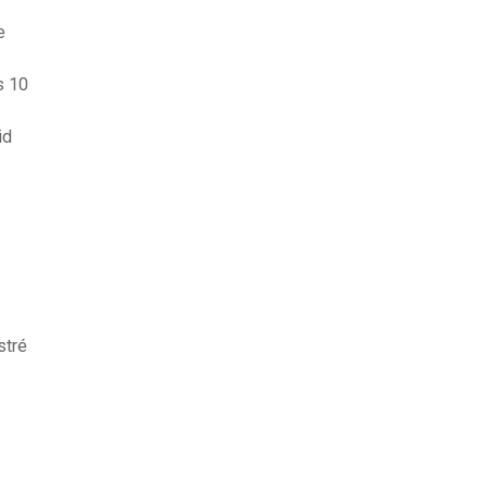
e
s 10
id
stré